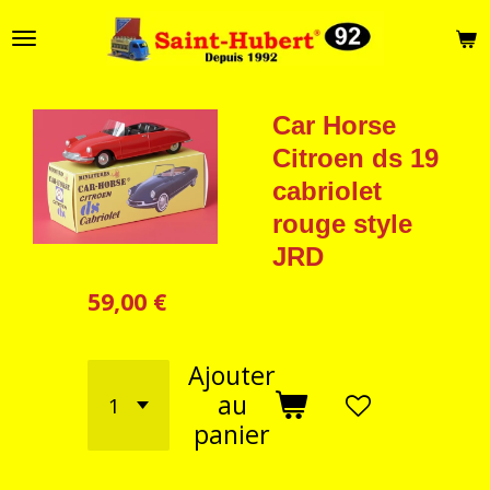
Passer
au
contenu
principal
Car Horse
Citroen ds 19
cabriolet
rouge style
JRD
59,00 €
Ajouter
au
panier