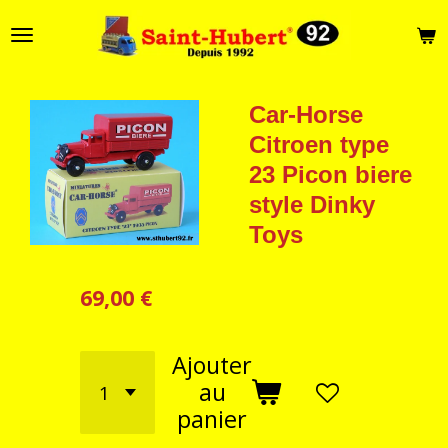
Passer
au
contenu
principal
Car-Horse
Citroen type
23 Picon biere
style Dinky
Toys
69,00 €
Ajouter
au
panier