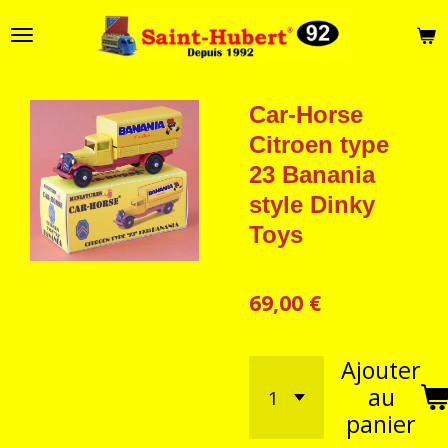
Passer
au
contenu
principal
Car-Horse
Citroen type
23 Banania
style Dinky
Toys
69,00 €
Ajouter
au
panier