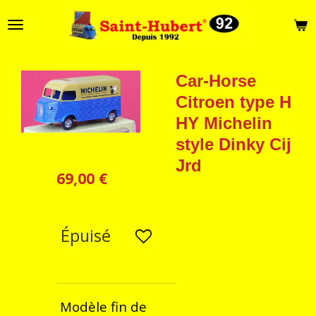
Passer
au
contenu
principal
Car-Horse
Citroen type H
HY Michelin
style Dinky Cij
Jrd
69,00 €
Épuisé
Modèle fin de