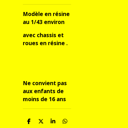
Modèle en résine
au 1/43 environ
avec chassis et
roues en résine .
Ne convient pas
aux enfants de
moins de 16 ans
P
P
P
P