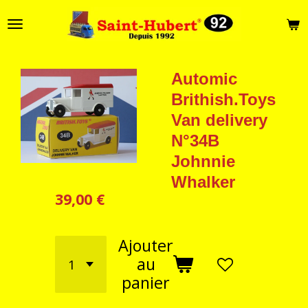
Passer
au
contenu
principal
Automic
Brithish.Toys
Van delivery
N°34B
Johnnie
Whalker
39,00 €
Ajouter
au
panier