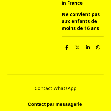
in France
Ne convient pas
aux enfants de
moins de 16 ans
P
P
P
P
a
a
a
a
r
r
r
r
t
t
t
t
a
a
a
a
g
g
g
g
e
e
e
e
r
r
r
r
Contact WhatsApp
Contact par messagerie