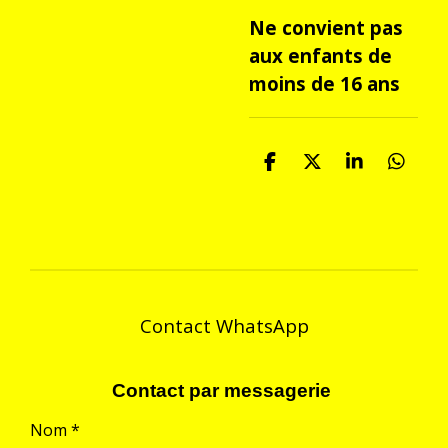
Ne convient pas
aux enfants de
moins de 16 ans
P
P
P
P
a
a
a
a
r
r
r
r
t
t
t
t
a
a
a
a
g
g
g
g
e
e
e
e
r
r
r
r
Contact WhatsApp
Contact par messagerie
Nom *