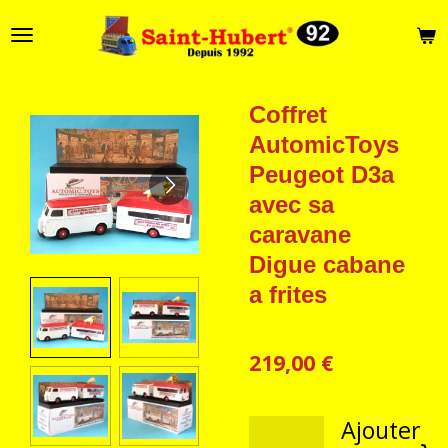
Passer
au
contenu
principal
Coffret
AutomicToys
Peugeot D3a
avec sa
caravane
Digue cabane
a frites
219,00 €
Ajouter