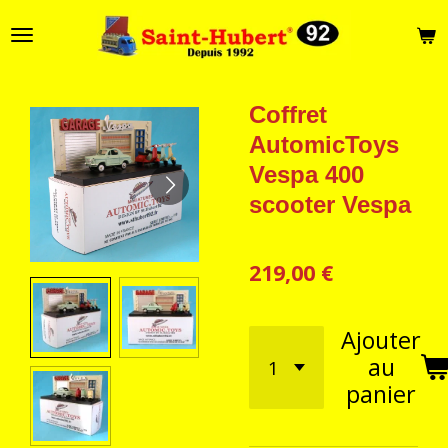
Passer
au
contenu
principal
Coffret
AutomicToys
Vespa 400
scooter Vespa
219,00 €
Ajouter
au
panier