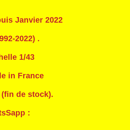
uis Janvier 2022
992-2022) .
helle 1/43
de in France
fin de stock).
tsSapp :