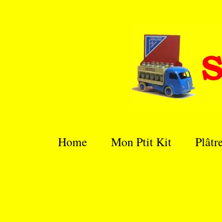
Passer
au
contenu
principal
Home
Mon Ptit Kit
Plâtr