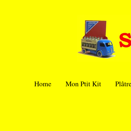
Passer
au
contenu
principal
Home
Mon Ptit Kit
Plâtr