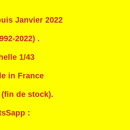
uis Janvier 2022
992-2022) .
helle 1/43
de in France
fin de stock).
tsSapp :