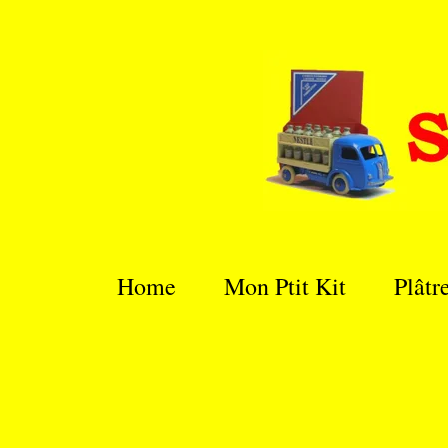
Passer
au
contenu
principal
Home
Mon Ptit Kit
Plâtr