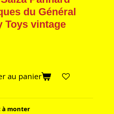
ues du Général
y Toys vintage
er au panier
t à monter