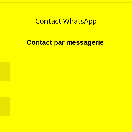
e
e
e
r
r
r
Contact WhatsApp
Contact par messagerie