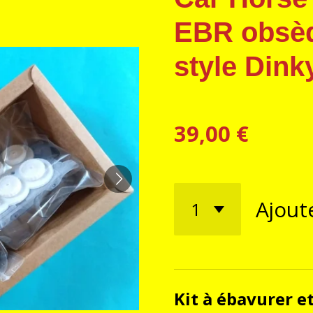
EBR obsèq
style Dink
39,00 €
Ajout
Kit à ébavurer e