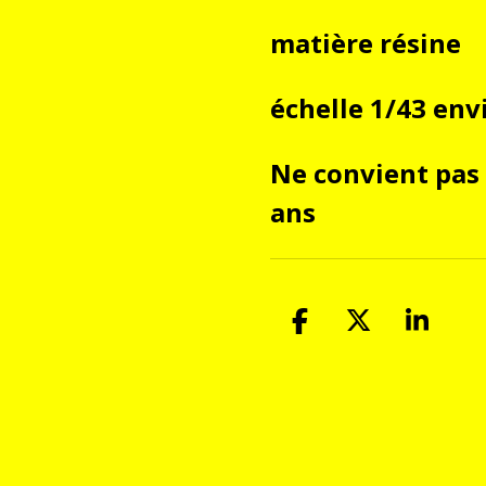
matière résine
échelle 1/43 env
Ne convient pas
ans
P
P
P
a
a
a
r
r
r
t
t
t
a
a
a
g
g
g