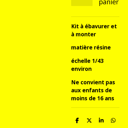
panier
Kit à ébavurer et
à monter
matière résine
échelle 1/43
environ
Ne convient pas
aux enfants de
moins de 16 ans
P
P
P
P