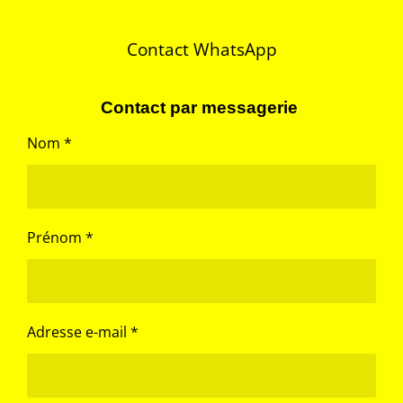
e
e
e
e
r
r
r
r
Contact WhatsApp
Contact par messagerie
Nom *
Prénom *
Adresse e-mail *