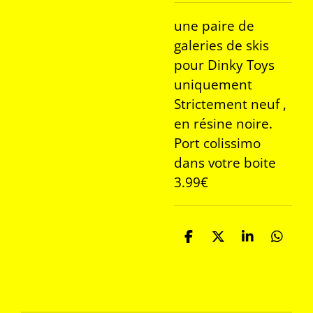
une paire de
galeries de skis
pour Dinky Toys
uniquement
Strictement neuf ,
en résine noire.
Port colissimo
dans votre boite
3.99€
P
P
P
P
a
a
a
a
r
r
r
r
t
t
t
t
a
a
a
a
g
g
g
g