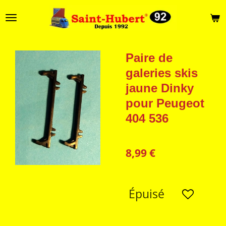
Passer
au
contenu
principal
Paire de
galeries skis
jaune Dinky
pour Peugeot
404 536
8,99 €
Épuisé