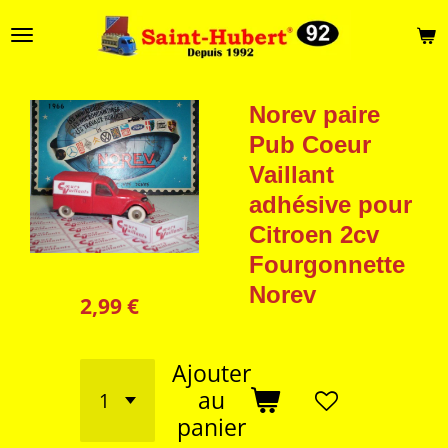
Passer
au
contenu
principal
Norev paire
Pub Coeur
Vaillant
adhésive pour
Citroen 2cv
Fourgonnette
Norev
2,99 €
Ajouter
au
panier