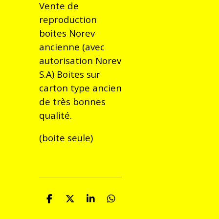
Vente de
reproduction
boites Norev
ancienne (avec
autorisation Norev
S.A) Boites sur
carton type ancien
de très bonnes
qualité.
(boite seule)
P
P
P
P
a
a
a
a