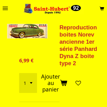
Passer
au
contenu
principal
Reproduction
boites Norev
ancienne 1er
série Panhard
Dyna Z boite
6,99 €
type 2
Ajouter
au
panier