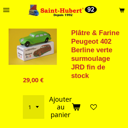
Passer
au
contenu
principal
Plâtre & Farine
Peugeot 402
Berline verte
surmoulage
JRD fin de
stock
29,00 €
Ajouter
au
panier