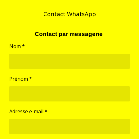
e
e
e
e
r
r
r
r
Contact WhatsApp
Contact par messagerie
Nom *
Prénom *
Adresse e-mail *