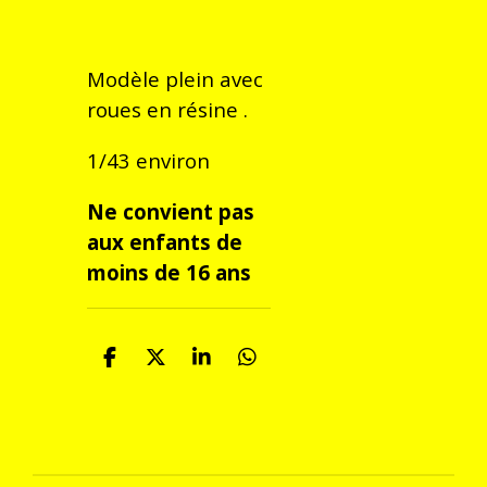
Modèle plein avec
roues en résine .
1/43 environ
Ne convient pas
aux enfants de
moins de 16 ans
P
P
P
P
a
a
a
a
r
r
r
r
t
t
t
t
a
a
a
a
g
g
g
g