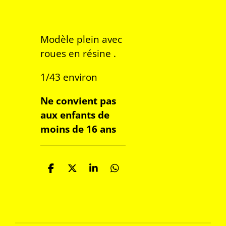
Modèle plein avec
roues en résine .
1/43 environ
Ne convient pas
aux enfants de
moins de 16 ans
P
P
P
P
a
a
a
a
r
r
r
r
t
t
t
t
a
a
a
a
g
g
g
g