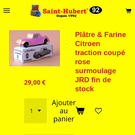
Passer
au
contenu
principal
Plâtre & Farine
Citroen
traction coupé
rose
surmoulage
JRD fin de
29,00 €
stock
Ajouter
au
panier