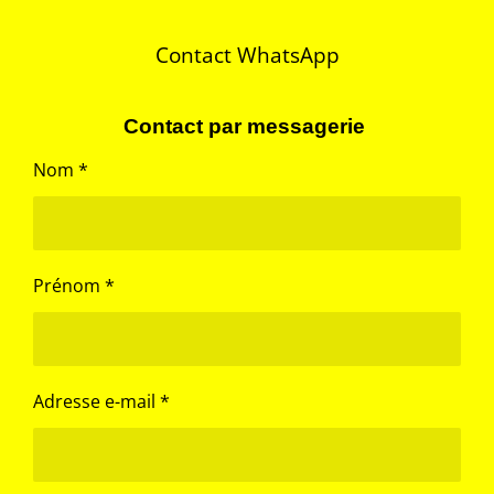
e
e
e
e
r
r
r
r
Contact WhatsApp
Contact par messagerie
Nom *
Prénom *
Adresse e-mail *