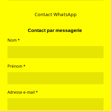
e
e
e
e
r
r
r
r
Contact WhatsApp
Contact par messagerie
Nom *
Prénom *
Adresse e-mail *