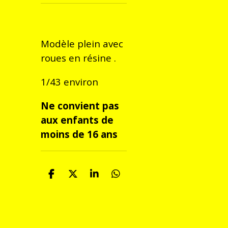
Modèle plein avec
roues en résine .
1/43 environ
Ne convient pas
aux enfants de
moins de 16 ans
P
P
P
P
a
a
a
a
r
r
r
r
t
t
t
t
a
a
a
a
g
g
g
g