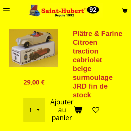
Passer
au
contenu
principal
Plâtre & Farine
Citroen
traction
cabriolet
beige
surmoulage
29,00 €
JRD fin de
stock
Ajouter
au
panier