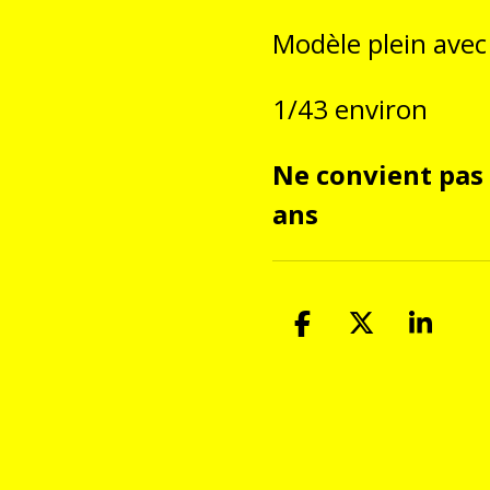
Modèle plein avec 
1/43 environ
Ne convient pas
ans
P
P
P
a
a
a
r
r
r
t
t
t
a
a
a
g
g
g