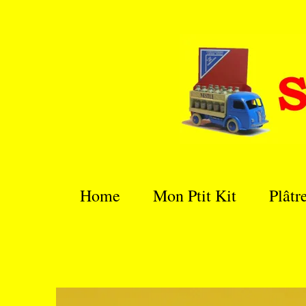
Passer
au
contenu
principal
Home
Mon Ptit Kit
Plâtr