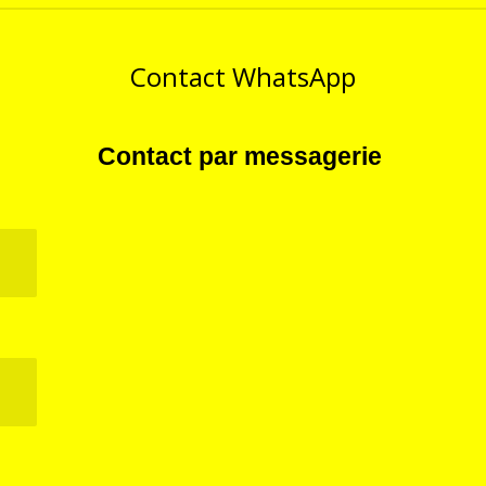
e
e
e
r
r
r
Contact WhatsApp
Contact par messagerie