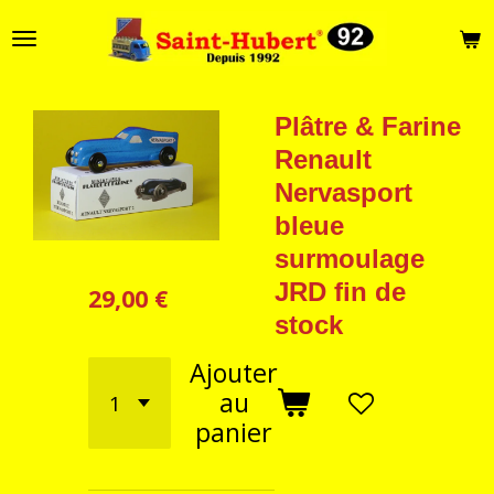
Passer
au
contenu
principal
Plâtre & Farine
Renault
Nervasport
bleue
surmoulage
JRD fin de
29,00 €
stock
Ajouter
au
panier