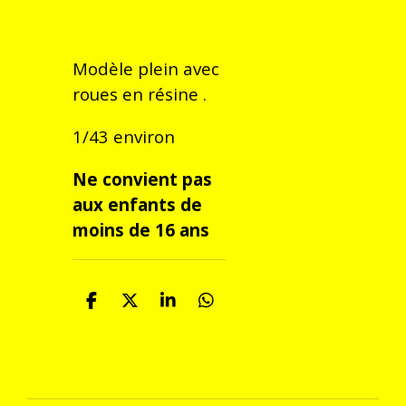
Modèle plein avec
roues en résine .
1/43 environ
Ne convient pas
aux enfants de
moins de 16 ans
P
P
P
P
a
a
a
a
r
r
r
r
t
t
t
t
a
a
a
a
g
g
g
g