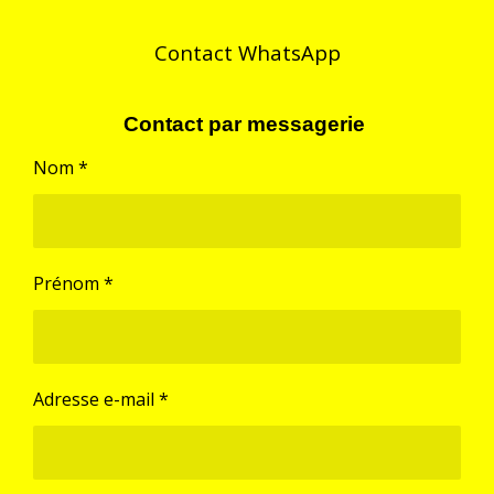
e
e
e
e
r
r
r
r
Contact WhatsApp
Contact par messagerie
Nom *
Prénom *
Adresse e-mail *