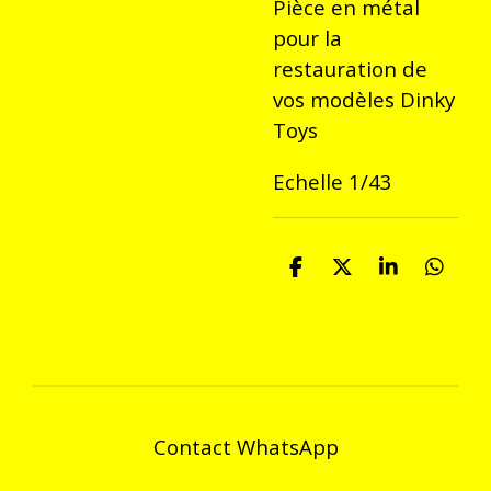
Pièce en métal
pour la
restauration de
vos modèles Dinky
Toys
Echelle 1/43
P
P
P
P
a
a
a
a
r
r
r
r
t
t
t
t
a
a
a
a
g
g
g
g
e
e
e
e
r
r
r
r
Contact WhatsApp