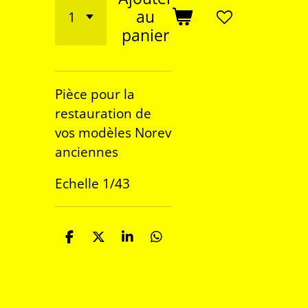
au
panier
Pièce pour la
restauration de
vos modèles Norev
anciennes
Echelle 1/43
P
P
P
P
a
a
a
a
r
r
r
r
t
t
t
t
a
a
a
a
g
g
g
g