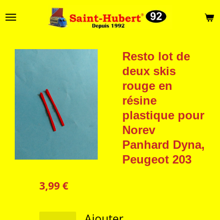
Passer
au
contenu
principal
Resto lot de
deux skis
rouge en
résine
plastique pour
Norev
Panhard Dyna,
Peugeot 203
3,99 €
Ajouter