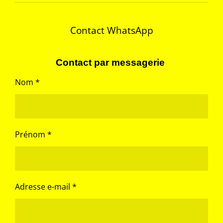
e
e
e
e
r
r
r
r
Contact WhatsApp
Contact par messagerie
Nom *
Prénom *
Adresse e-mail *