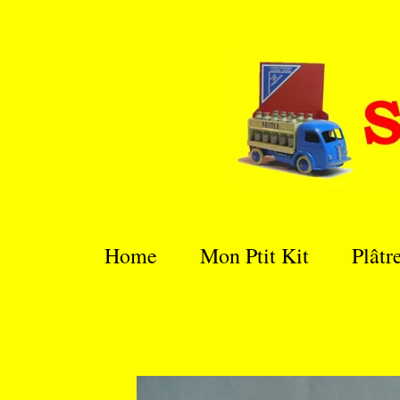
Passer
au
contenu
principal
Home
Mon Ptit Kit
Plâtr