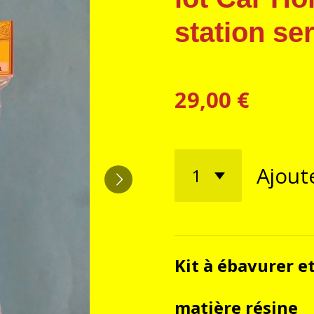
station ser
29,00 €
Ajout
Kit à ébavurer e
matière résine