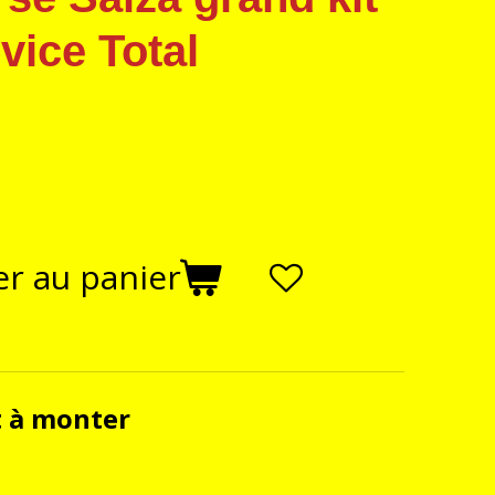
vice Total
er au panier
t à monter