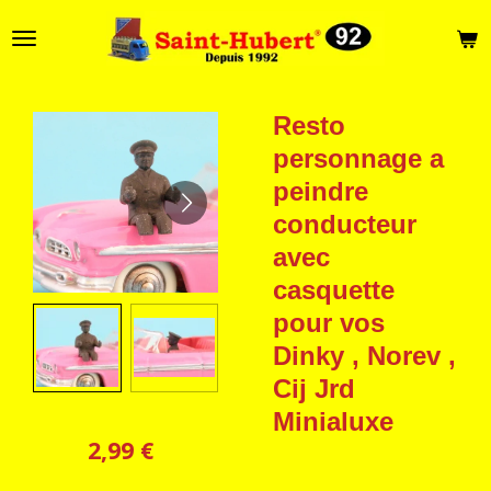
Passer
au
contenu
principal
Resto
personnage a
peindre
conducteur
avec
casquette
pour vos
Dinky , Norev ,
Cij Jrd
Minialuxe
2,99 €