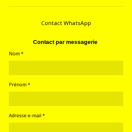
g
g
g
g
e
e
e
e
r
r
r
r
Contact WhatsApp
Contact par messagerie
Nom *
Prénom *
Adresse e-mail *