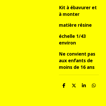
Kit à ébavurer et
à monter
matière résine
échelle 1/43
environ
Ne convient pas
aux enfants de
moins de 16 ans
P
P
P
P
a
a
a
a
r
r
r
r
t
t
t
t
a
a
a
a