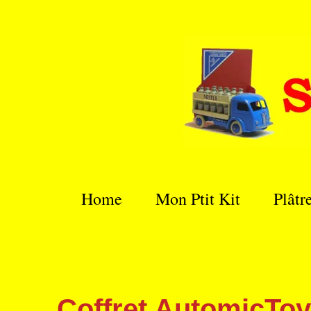
Passer
au
contenu
principal
Home
Mon Ptit Kit
Plâtr
Coffret AutomicToy