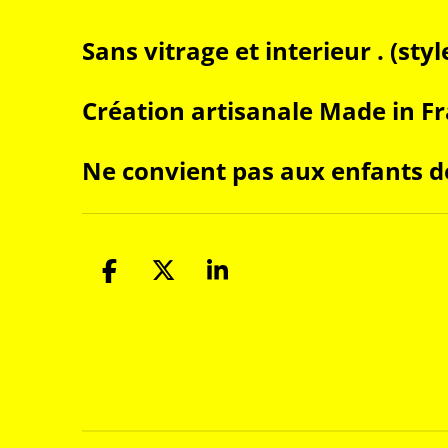
Sans vitrage et interieur . (sty
Création artisanale Made in F
Ne convient pas aux enfants d
P
P
P
a
a
a
r
r
r
t
t
t
a
a
a
g
g
g
e
e
e