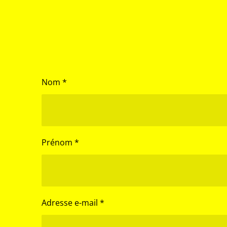
r
r
r
Nom *
Prénom *
Adresse e-mail *